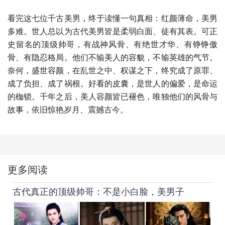
看完这七位千古美男，终于读懂一句真相：红颜薄命，美男
多难。世人总以为古代美男皆是柔弱白面、徒有其表。可正
史留名的顶级帅哥，有战神风骨、有绝世才华、有铮铮傲
骨、有隐忍格局。他们不输美人的容貌，不输英雄的气节。
奈何，盛世容颜，在乱世之中、权谋之下，终究成了原罪、
成了负担、成了祸根。好看的皮囊，是世人的偏爱，是命运
的枷锁。千年之后，美人容颜皆已褪色，唯独他们的风骨与
故事，依旧惊艳岁月、震撼古今。
更多阅读
古代真正的顶级帅哥：不是小白脸，美男子