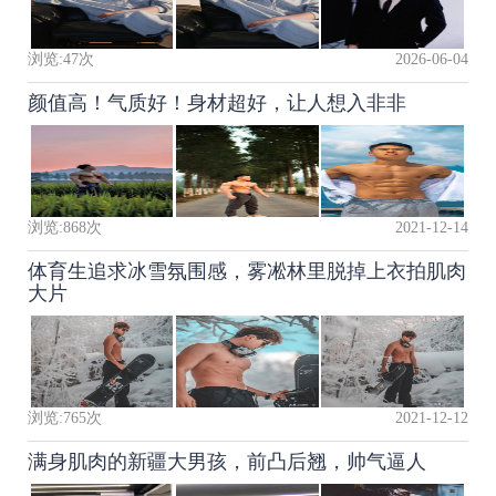
浏览:
47
次
2026-06-04
颜值高！气质好！身材超好，让人想入非非
浏览:
868
次
2021-12-14
体育生追求冰雪氛围感，雾凇林里脱掉上衣拍肌肉
大片
浏览:
765
次
2021-12-12
满身肌肉的新疆大男孩，前凸后翘，帅气逼人