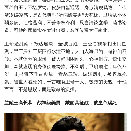
面若白玉，不堪罗绮。皮肤白皙通透，身形清瘦飘逸，自带
清冷破碎感，是古代典型的“病娇美男”天花板。卫玠从小体
弱多病、性格温润，不善争权夺利，只喜清谈玄学、读书论
道。可他的颜值实在太过出圈，名气传遍大江南北。
卫玠避乱南下抵达建康，全城百姓、王公贵族争相出门围
观，里三层外三层围得水泄不通，人山人海只为一睹神仙容
颜。本就体弱的卫玠，被人群围困许久、心神俱疲、惊惧交
加，本就虚弱的身体彻底垮掉。不久后，卫玠病逝，年仅27
岁。史书留下千古典故：看杀卫玠。纵观历史，被容貌拖
累、被世人看死的，千古唯有卫玠一人。极致的美貌，于他
而言，不是恩赐，而是致命的负担。
兰陵王高长恭，战神级美男，戴面具征战，被皇帝赐死