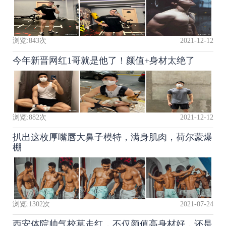
浏览:
843
次
2021-12-12
今年新晋网红1哥就是他了！颜值+身材太绝了
浏览:
882
次
2021-12-12
扒出这枚厚嘴唇大鼻子模特，满身肌肉，荷尔蒙爆
棚
浏览:
1302
次
2021-07-24
西安体院帅气校草走红，不仅颜值高身材好，还是