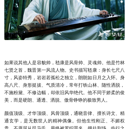
如果说其他人是容貌帅，嵇康是风骨帅、灵魂帅。他是竹林
七贤之首，魏晋第一风流人物。史书描写嵇康：身长七尺八
寸，风姿特秀，岩岩若孤松之独立，朗朗如日月之入怀。身
高八尺、身形挺拔、气质清冷，常年打铁山林、随性洒脱，
不施粉黛、不修边幅，却依旧风华绝代。他不同于娇柔的俊
美，而是硬朗、通透、洒脱、傲骨铮铮的极致男人。
颜值顶级、才华顶级、风骨顶级，通晓音律、擅长诗文、精
通玄学，是无数世人的精神偶像。但他生性刚正、不媚权
贵、不愿屈从司马氏，最终被罗织罪名、押赴刑场。临行之