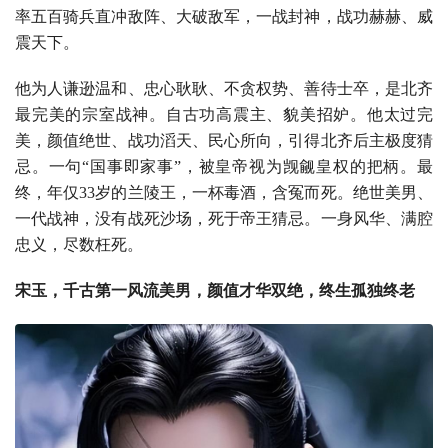
率五百骑兵直冲敌阵、大破敌军，一战封神，战功赫赫、威
震天下。
他为人谦逊温和、忠心耿耿、不贪权势、善待士卒，是北齐
最完美的宗室战神。自古功高震主、貌美招妒。他太过完
美，颜值绝世、战功滔天、民心所向，引得北齐后主极度猜
忌。一句“国事即家事”，被皇帝视为觊觎皇权的把柄。最
终，年仅33岁的兰陵王，一杯毒酒，含冤而死。绝世美男、
一代战神，没有战死沙场，死于帝王猜忌。一身风华、满腔
忠义，尽数枉死。
宋玉，千古第一风流美男，颜值才华双绝，终生孤独终老