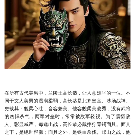
在所有古代美男中，兰陵王高长恭，让人意难平的一位。不
同于文人美男的温润柔弱，高长恭是北齐皇室、沙场战神。
史载其：貌柔心壮，音容兼美。他容貌柔美俊秀，没有武将
的凶悍杀气，两军对垒时，常常被敌军轻视。为了震慑敌
人、彰显威严，每逢出战，高长恭必戴狰狞青铜面具。面具
之下，是绝世容颜；面具之外，是铁血杀伐。邙山之战，他