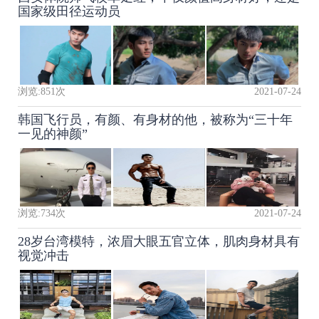
国家级田径运动员
浏览:
851
次
2021-07-24
韩国飞行员，有颜、有身材的他，被称为“三十年
一见的神颜”
浏览:
734
次
2021-07-24
28岁台湾模特，浓眉大眼五官立体，肌肉身材具有
视觉冲击