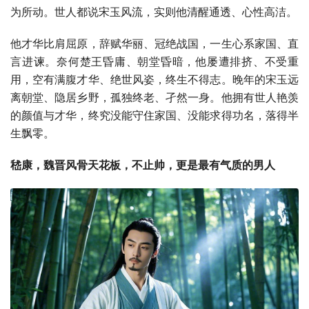
为所动。世人都说宋玉风流，实则他清醒通透、心性高洁。
他才华比肩屈原，辞赋华丽、冠绝战国，一生心系家国、直
言进谏。奈何楚王昏庸、朝堂昏暗，他屡遭排挤、不受重
用，空有满腹才华、绝世风姿，终生不得志。晚年的宋玉远
离朝堂、隐居乡野，孤独终老、孑然一身。他拥有世人艳羡
的颜值与才华，终究没能守住家国、没能求得功名，落得半
生飘零。
嵇康，魏晋风骨天花板，不止帅，更是最有气质的男人