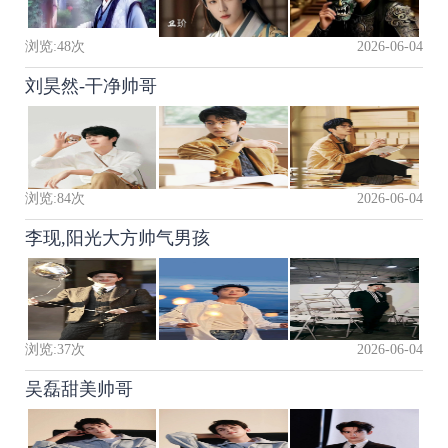
浏览:
48
次
2026-06-04
刘昊然-干净帅哥
浏览:
84
次
2026-06-04
李现,阳光大方帅气男孩
浏览:
37
次
2026-06-04
吴磊甜美帅哥