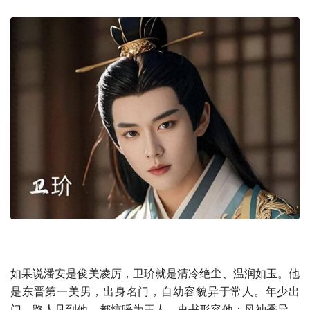
如果说潘安是俊美凌厉，卫玠就是清冷绝尘、温润如玉。他
是东晋第一美男，出身名门，自幼容貌异于常人。年少出
门，路人见到他，都惊呼为玉人。史书形容他：风神秀异，