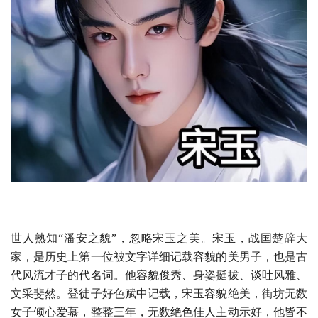
世人熟知“潘安之貌”，忽略宋玉之美。宋玉，战国楚辞大
家，是历史上第一位被文字详细记载容貌的美男子，也是古
代风流才子的代名词。他容貌俊秀、身姿挺拔、谈吐风雅、
文采斐然。登徒子好色赋中记载，宋玉容貌绝美，街坊无数
女子倾心爱慕，整整三年，无数绝色佳人主动示好，他皆不