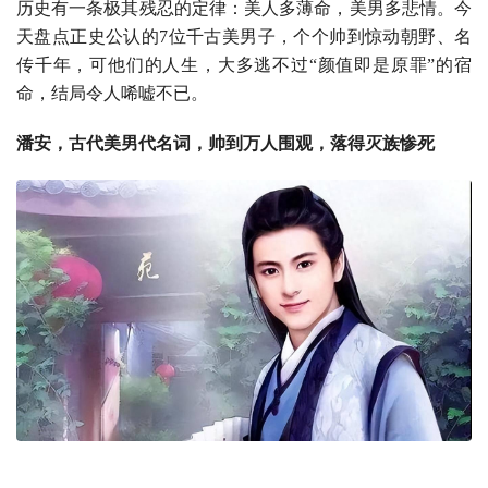
历史有一条极其残忍的定律：美人多薄命，美男多悲情。今
天盘点正史公认的7位千古美男子，个个帅到惊动朝野、名
传千年，可他们的人生，大多逃不过“颜值即是原罪”的宿
命，结局令人唏嘘不已。
潘安，古代美男代名词，帅到万人围观，落得灭族惨死