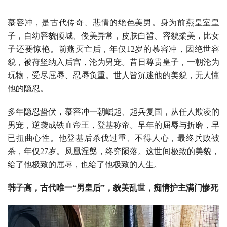
慕容冲，是古代传奇、悲情的绝色美男。身为前燕皇室皇
子，自幼容貌倾城、俊美异常，皮肤白皙、容貌柔美，比女
子还要惊艳。前燕灭亡后，年仅12岁的慕容冲，因绝世容
貌，被苻坚纳入后宫，沦为男宠。昔日尊贵皇子，一朝沦为
玩物，受尽屈辱、忍辱负重。世人皆沉迷他的美貌，无人懂
他的隐忍。
多年隐忍蛰伏，慕容冲一朝崛起、起兵复国，从任人欺凌的
男宠，逆袭成铁血帝王，登基称帝。早年的屈辱与折磨，早
已扭曲心性。他登基后杀伐过重、不得人心，最终兵败被
杀，年仅27岁。凤凰涅槃，终究陨落。这世间极致的美貌，
给了他极致的屈辱，也给了他极致的人生。
韩子高，古代唯一“男皇后”，貌美乱世，痴情护主满门惨死