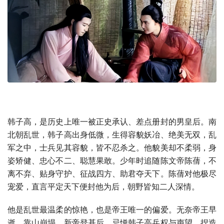
韩子高，是历史上唯一被正史承认、差点册封的男皇后。南
北朝乱世，韩子高出身低微，生得容貌妖冶、绝美无双，乱
军之中，士兵见其容貌，皆不忍杀之。他貌美却不柔弱，身
姿矫健、忠心不二、聪慧果敢。少年时追随陈文帝陈蒨，不
离不弃、贴身守护、征战四方、助君夺天下。陈蒨对他极尽
宠爱，直言平定天下便封他为后，朝野皆知二人深情。
他是乱世最温柔的惊艳，也是帝王唯一的偏爱。无奈帝王早
逝，靠山崩塌。新帝登基后，忌惮韩子高兵权与声望，捏造