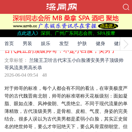
点此进入》
深圳、广州广东同志会所、SPA按摩
文章标签：
兰陵王
卫玠
古代
宋玉
小白脸
潘安
美男子
顶级帅
哥
风流美男
高长恭
首页
男装
娱乐
发型
护肤
健身
健康
古代真正的顶级帅哥：不是小白脸，美男子
文章标签：
兰陵王
卫玠
古代
宋玉
小白脸
潘安
美男子
顶级帅
哥
风流美男
高长恭
2026-06-04 09:54
48
对于帅哥的标准，每个人都会有不同的看法，在审美极度严
苛的古代魏晋南北朝，帅哥的标准堪称天花板级别：面如凝
脂、眼如点漆、风神俊朗、气质绝尘。不同于现代流量的单
薄精致，古代顶级美男，是骨相、皮相、气度、身姿的完美
结合。很多人误以为古代美男都是柔弱小白脸，其实正史留
名的绝世帅哥，要么才华冠绝天下，要么风骨震彻朝堂。但