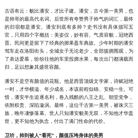
古语有云：貌比潘安，才比子建。潘安，古今第一美男，也
是帅哥的最高代名词。后世所有夸赞男子帅气的词汇，最终
的归宿都是潘安。潘安到底有多帅？史书没有具体描写五
官，只用四个字概括：美姿仪，妙有容。气质容貌，冠绝西
晋。民间更是留下了经典的掷果盈车典故。少年时期的潘安
驾车走在洛阳街头，全城女子无论老少，全部簇拥围观，为
了表达爱慕，纷纷往他的车里投掷水果，每次出门都满载而
归，足以想象其盛世容颜。
潘安不是空有颜值的花瓶。他是西晋顶级文学家，诗赋冠绝
一时，才华横溢、年少成名，本该前程似锦、安稳一生。可
惜，潘安半生追逐名利，卷入残酷的八王之乱、朝堂党争，
依附权贵、深陷漩涡。最终，这位千古第一美男，被诛灭三
族，晚年凄惨落幕。世人只知潘安貌美无双，不知他才华盖
世，更不知他为执念，付出了满门性命的代价。
卫玠，帅到被人“看死”，颜值压垮身体的美男