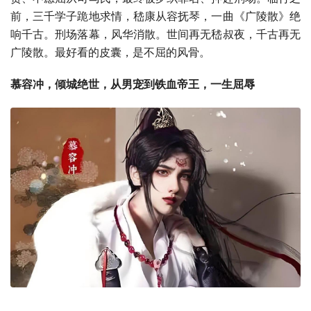
前，三千学子跪地求情，嵇康从容抚琴，一曲《广陵散》绝
响千古。刑场落幕，风华消散。世间再无嵇叔夜，千古再无
广陵散。最好看的皮囊，是不屈的风骨。
慕容冲，倾城绝世，从男宠到铁血帝王，一生屈辱