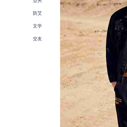
型男
防艾
文学
交友