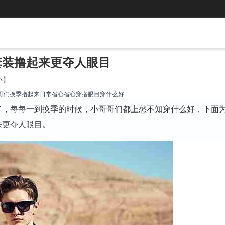
套装撸起来更夺人眼目
小
】
哥们
换季
撸起来
日常
省心
省心穿搭
眼目
穿什么好
了，每每一到换季的时候，小哥哥们都上愁不知穿什么好，下面
来更夺人眼目。