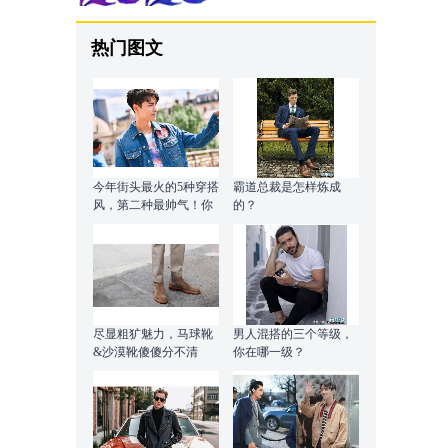
热门图文
今年街头最火的5种穿搭
霸道总裁是怎样炼成
风，第二种最帅气！你
的？
知道是什么吗？
尽显粗犷魅力，马球靴
男人混搭的三个等级，
&沙漠靴傻傻分不清
你在哪一级？