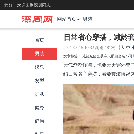
您好！欢迎来到深圳同志
网站首页
->
男装
日常省心穿搭，减龄
首页
2021-05-15 10:32 浏览:
181
次 【
大
中
男装
文章标签：
减龄
减龄套装
夺人眼目
套装
小哥
天气渐渐转凉，也要天天穿外套
娱乐
绍日常省心穿搭，减龄套装撸起
发型
护肤
健身
健康