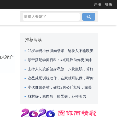
注册
|
登录
推荐阅读
22岁华裔小伙肌肉劲爆，这块头不输欧美
为大家介
巨无霸
领带搭配学问百科：4点建议助你更加帅
气
主持人沈凌的健身私教，八块腹肌，算好
吗？
这些减肥训练动作，在家就可以做，帮你
快速减肥
小伙健硕身材，硬拉210公斤杠铃，完美
身材却依然单身！
身材好，肌肉靓，脸蛋嫩，花样美男