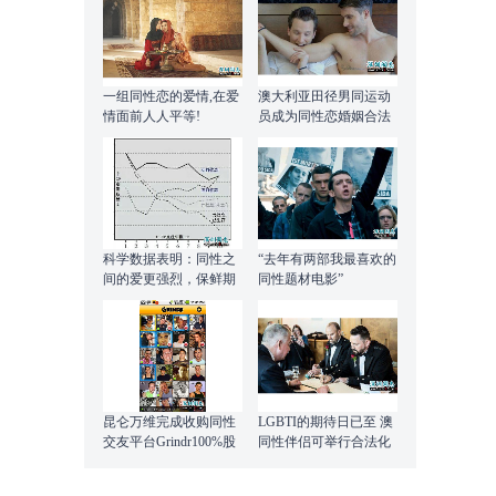
一组同性恋的爱情,在爱
澳大利亚田径男同运动
情面前人人平等!
员成为同性恋婚姻合法
化首批新人
科学数据表明：同性之
“去年有两部我最喜欢的
间的爱更强烈，保鲜期
同性题材电影”
更长
昆仑万维完成收购同性
LGBTI的期待日已至 澳
交友平台Grindr100%股
同性伴侣可举行合法化
权
婚礼