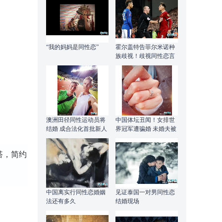
“我的妈妈是同性恋”
霍尔盖特告菲尔米诺种
族歧视！歧视同性恋言
论被翻出注销社交账号
澳洲田径同性运动员将
中国体坛丑闻！女排世
结婚 成合法化首批新人
界冠军遭骗婚 未婚夫被
曝同性恋
搭，简约
中国离实行同性恋婚姻
见证泰国一对男同性恋
法还有多久
结婚现场