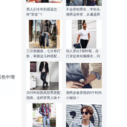
男人们今年到底该怎
不会穿的男生，学街头
样“穿皮”？
潮男这样穿，从邋遢男
变暖男
三分靠颜值，七分靠打
别人穿白T很时髦，自
扮，掌握这几种搭配，
己穿起来却像睡衣，问
轻松应对各种场合
题在哪？
黑色中增
2019年轻熟风型男搭配
潮男必备穿搭的9个时尚
指南，这样穿男人味十
小秘诀！
足，适合上班的你