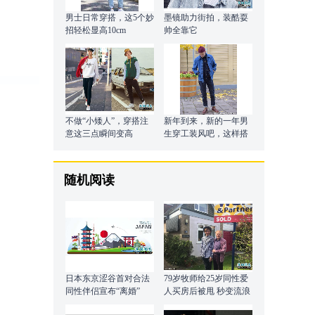
男士日常穿搭，这5个妙
墨镜助力街拍，装酷耍
招轻松显高10cm
帅全靠它
不做“小矮人”，穿搭注
新年到来，新的一年男
意这三点瞬间变高
生穿工装风吧，这样搭
配有型又保暖帅气
随机阅读
日本东京涩谷首对合法
79岁牧师给25岁同性爱
同性伴侣宣布“离婚”
人买房后被甩 秒变流浪
汉