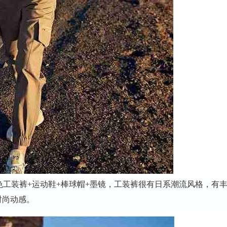
工装裤+运动鞋+棒球帽+墨镜，工装裤很有日系潮流风格，有
时尚动感。