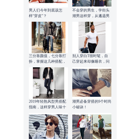
男人们今年到底该怎
不会穿的男生，学街头
样“穿皮”？
潮男这样穿，从邋遢男
变暖男
三分靠颜值，七分靠打
别人穿白T很时髦，自
扮，掌握这几种搭配，
己穿起来却像睡衣，问
轻松应对各种场合
题在哪？
2019年轻熟风型男搭配
潮男必备穿搭的9个时尚
指南，这样穿男人味十
小秘诀！
足，适合上班的你