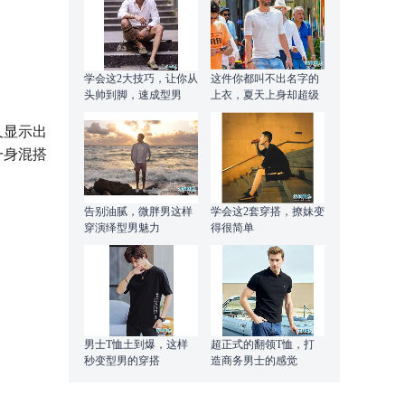
学会这2大技巧，让你从
这件你都叫不出名字的
头帅到脚，速成型男
上衣，夏天上身却超级
有型
又显示出
一身混搭
告别油腻，微胖男这样
学会这2套穿搭，撩妹变
穿演绎型男魅力
得很简单
男士T恤土到爆，这样
超正式的翻领T恤，打
秒变型男的穿搭
造商务男士的感觉