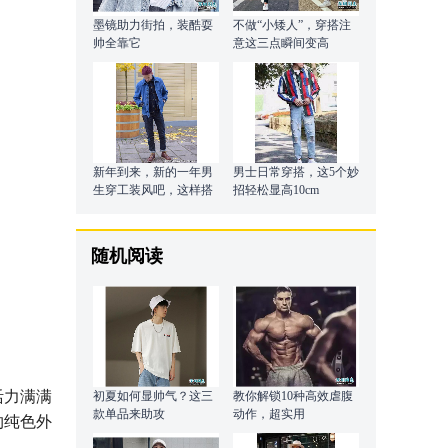
墨镜助力街拍，装酷耍
不做“小矮人”，穿搭注
帅全靠它
意这三点瞬间变高
新年到来，新的一年男
男士日常穿搭，这5个妙
生穿工装风吧，这样搭
招轻松显高10cm
配有型又保暖帅气
随机阅读
活力满满
初夏如何显帅气？这三
教你解锁10种高效虐腹
款单品来助攻
动作，超实用
约纯色外