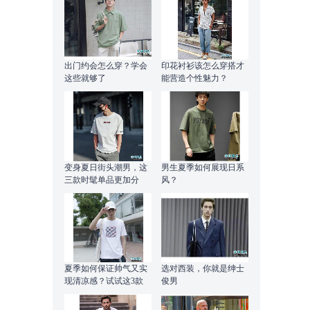
出门约会怎么穿？学会
印花衬衫该怎么穿搭才
这些就够了
能营造个性魅力？
变身夏日街头潮男，这
男生夏季如何展现日系
三款时髦单品更加分
风？
夏季如何保证帅气又实
选对西装，你就是绅士
现清凉感？试试这3款
俊男