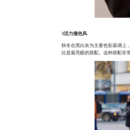
3活力撞色风
秋冬在黑白灰为主要色彩基调上
比是最亮眼的搭配。这种搭配非