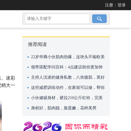
注册
|
登录
推荐阅读
22岁华裔小伙肌肉劲爆，这块头不输欧美
巨无霸
领带搭配学问百科：4点建议助你更加帅
气
主持人沈凌的健身私教，八块腹肌，算好
出。迷彩
纪稍大一
吗？
这些减肥训练动作，在家就可以做，帮你
快速减肥
小伙健硕身材，硬拉210公斤杠铃，完美
身材却依然单身！
身材好，肌肉靓，脸蛋嫩，花样美男