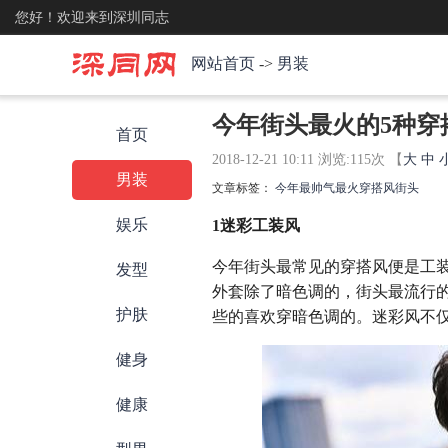
您好！欢迎来到深圳同志
网站首页
->
男装
今年街头最火的5种穿
首页
2018-12-21 10:11 浏览:
115
次 【
大
中
男装
文章标签：
今年
最帅气
最火
穿搭风
街头
娱乐
1迷彩工装风
今年街头最常见的穿搭风便是工
发型
外套除了暗色调的，街头最流行
护肤
些的喜欢穿暗色调的。迷彩风不
健身
健康