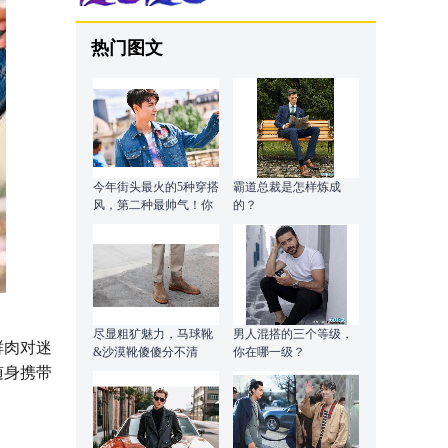
热门图文
今年街头最火的5种穿搭
霸道总裁是怎样炼成
风，第二种最帅气！你
的？
知道是什么吗？
尽显粗犷魅力，马球靴
男人混搭的三个等级，
鲜肉对迷
&沙漠靴傻傻分不清
你在哪一级？
随身携带