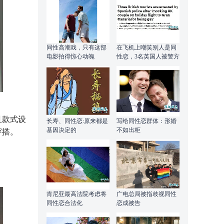
同性高潮戏，只有这部
在飞机上嘲笑别人是同
电影拍得惊心动魄
性恋，3名英国人被警方
抓捕
且款式设
长寿、同性恋:原来都是
写给同性恋群体：形婚
基因决定的
不如出柜
穿搭。
肯尼亚最高法院考虑将
广电总局被指歧视同性
同性恋合法化
恋成被告