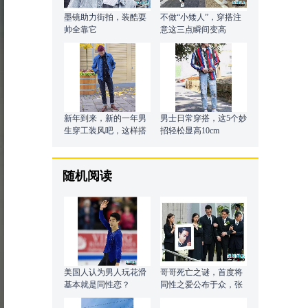
墨镜助力街拍，装酷耍
不做“小矮人”，穿搭注
帅全靠它
意这三点瞬间变高
新年到来，新的一年男
男士日常穿搭，这5个妙
生穿工装风吧，这样搭
招轻松显高10cm
配有型又保暖帅气
随机阅读
美国人认为男人玩花滑
哥哥死亡之谜，首度将
基本就是同性恋？
同性之爱公布于众，张
国荣和唐先生真爱无悔