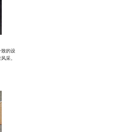
一致的设
泼风采。