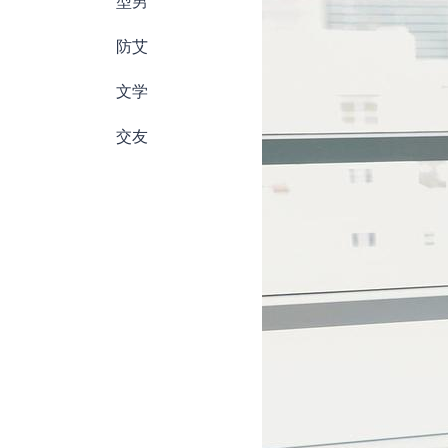
型男
防艾
文学
交友