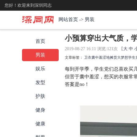
您好！欢迎来到深圳同志
网站首页
->
男装
小预算穿出大气质，
首页
2019-08-27 16:11 浏览:
121
次 【
大
中
男装
文章标签：
卫衣
囊中羞涩
地摊货
大梦想
学生
娱乐
每到开学季，学生党们总喜欢买
但苦于囊中羞涩，想买的衣服常
发型
答案是no！
护肤
健身
健康