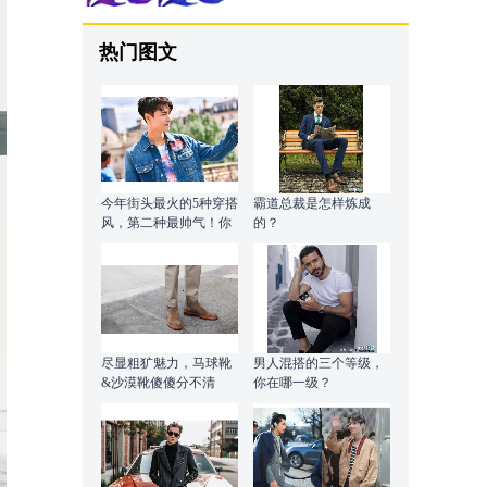
热门图文
今年街头最火的5种穿搭
霸道总裁是怎样炼成
风，第二种最帅气！你
的？
知道是什么吗？
尽显粗犷魅力，马球靴
男人混搭的三个等级，
&沙漠靴傻傻分不清
你在哪一级？