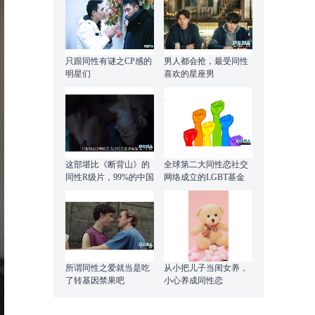
只跟同性有谜之CP感的
男人都会抢，最受同性
明星们
喜欢的星座男
这部堪比《断背山》的
全球第二大同性恋社交
同性R级片，99%的中国
网络成立的LGBT基金
父母都应该看!
会正计划进行ICO
所谓同性之爱就当是吃
从小把儿子当闺女养，
了转基因禁果吧
小心养成同性恋