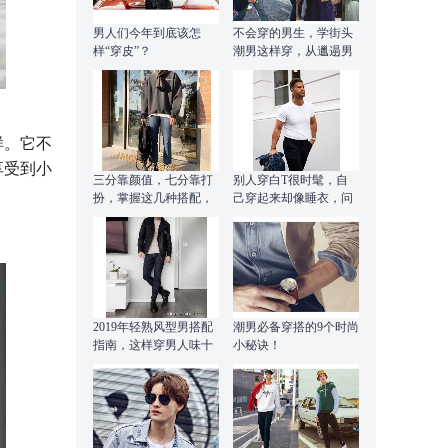
男人们今年到底该怎
不会穿的男生，学街头
样“穿皮”？
潮男这样穿，从邋遢男
变暖男
样。它不
享受到小
三分靠颜值，七分靠打
别人穿白T很时髦，自
扮，掌握这几种搭配，
己穿起来却像睡衣，问
轻松应对各种场合
题在哪？
2019年轻熟风型男搭配
潮男必备穿搭的9个时尚
指南，这样穿男人味十
小秘诀！
足，适合上班的你