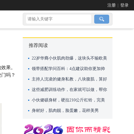
注册
|
登录
推荐阅读
22岁华裔小伙肌肉劲爆，这块头不输欧美
的效果。
巨无霸
领带搭配学问百科：4点建议助你更加帅
校门吗？
气
主持人沈凌的健身私教，八块腹肌，算好
吗？
这些减肥训练动作，在家就可以做，帮你
快速减肥
小伙健硕身材，硬拉210公斤杠铃，完美
身材却依然单身！
身材好，肌肉靓，脸蛋嫩，花样美男