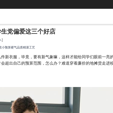
学生党偏爱这三个好店
小
】
党
小预算
硬气品质
精湛工艺
几件新衣服，毕竟，要有新气象嘛，这样才能给同学们眼前一亮
常会超出自己的预算范围，怎么办？难道穿着廉价的地摊货走进