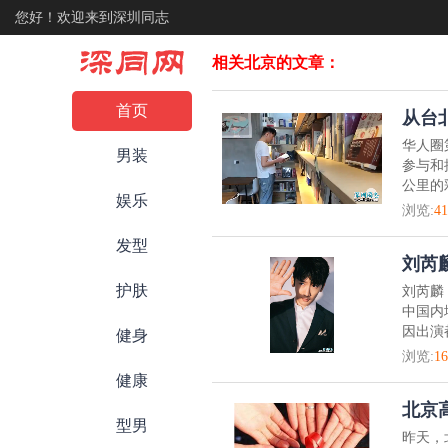
您好！欢迎来到深圳同志
相关北京的文章：
首页
从台
华人圈
男装
参与和
公里的
娱乐
浏览:
41
发型
刘芮
护肤
刘芮麟
中国内
因出演
健身
浏览:
16
健康
北京
型男
昨天，