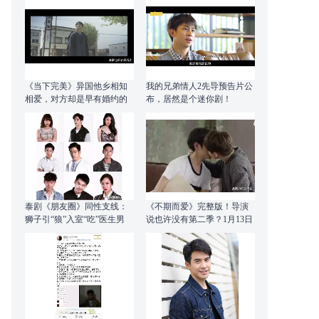
《当下完美》异国他乡相知
我的兄弟情人2先导预告片公
相爱，对方却是早有婚约的
布，居然是个迷你剧！
准爸爸！
泰剧《朋友圈》同性支线：
《不期而爱》完整版！导演
狮子引“狼”入室“吃”医生男
说也许没有第二季？1月13日
友？！
香港见面会