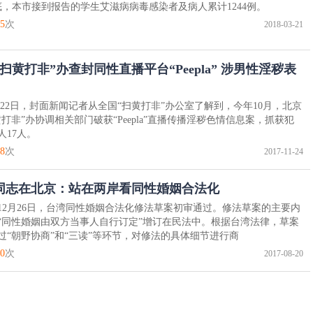
底，本市接到报告的学生艾滋病病毒感染者及病人累计1244例。
5
次
2018-03-21
扫黄打非”办查封同性直播平台“Peepla” 涉男性淫秽表
22日，封面新闻记者从全国“扫黄打非”办公室了解到，今年10月，北京
黄打非”办协调相关部门破获“Peepla”直播传播淫秽色情信息案，抓获犯
人17人。
8
次
2017-11-24
同志在北京：站在两岸看同性婚姻合法化
6年12月26日，台湾同性婚姻合法化修法草案初审通过。修法草案的主要内
“同性婚姻由双方当事人自行订定”增订在民法中。根据台湾法律，草案
过“朝野协商”和“三读”等环节，对修法的具体细节进行商
0
次
2017-08-20