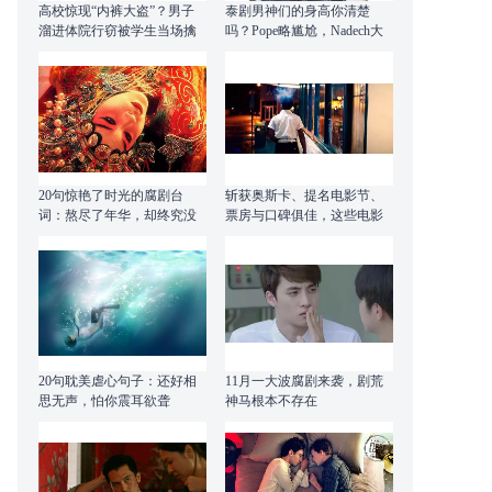
高校惊现“内裤大盗”？男子
泰剧男神们的身高你清楚
溜进体院行窃被学生当场擒
吗？Pope略尴尬，Nadech大
获
长腿
20句惊艳了时光的腐剧台
斩获奥斯卡、提名电影节、
词：熬尽了年华，却终究没
票房与口碑俱佳，这些电影
为他留下
说了什么？
20句耽美虐心句子：还好相
11月一大波腐剧来袭，剧荒
思无声，怕你震耳欲聋
神马根本不存在