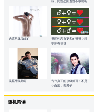
我，同性恋因羞愧不敢出柜
诱惑男体NickY
男同性恋有更多的哥哥？科
学家有话说
吴磊甜美帅哥
古代真正的顶级帅哥：不是
小白脸，美男子
随机阅读