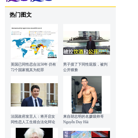
热门图文
英国已同性恋合法50年 仍有
男子摸了下同性屁股，被判
72个国家视其为犯罪
公开猥亵
法国政府发言人：将开启女
来自胡志明的名媛级帅哥
同性恋人工生殖合法化辩论
Nguyễn Duy Hải