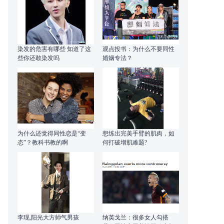
染发的危害有哪些 知道了这
观点投书：为什么不要同性
些你还敢染发吗
婚姻专法？
为什么还觉得同性恋是“变
想练出完美手臂的肌肉，如
态”？教科书教的啊
何打破增肌难题?
李现,阳光大方帅气男孩
纳英戈兰：很多女人勾搭