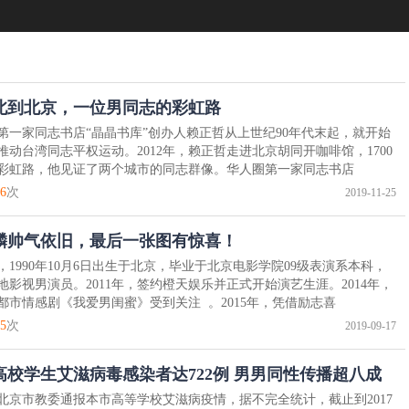
北到北京，一位男同志的彩虹路
第一家同志书店“晶晶书库”创办人赖正哲从上世纪90年代末起，就开始
推动台湾同志平权运动。2012年，赖正哲走进北京胡同开咖啡馆，1700
彩虹路，他见证了两个城市的同志群像。华人圈第一家同志书店
6
次
2019-11-25
麟帅气依旧，最后一张图有惊喜！
，1990年10月6日出生于北京，毕业于北京电影学院09级表演系本科，
地影视男演员。2011年，签约橙天娱乐并正式开始演艺生涯。2014年，
都市情感剧《我爱男闺蜜》受到关注 。2015年，凭借励志喜
5
次
2019-09-17
高校学生艾滋病毒感染者达722例 男男同性传播超八成
北京市教委通报本市高等学校艾滋病疫情，据不完全统计，截止到2017