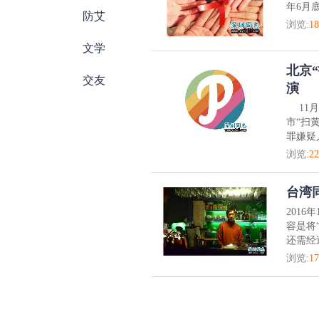
年6月
防艾
浏览:
18
文学
北京“
交友
演
11月
市“扫
罪嫌疑
浏览:
22
台湾
201
容是将
还需经
浏览:
17