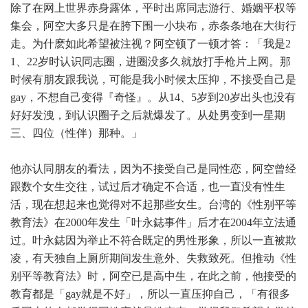
除了在网上世界赤身露体，平时出席同志游行、婚姻平权等
集会，阿空大多只是在胯下围一小块布，赤条条地在大街行
走。为什麽如此希望被注视？阿空顿了一顿才答：「我是2
1、22岁时认识同志圈，进圈没多久就放打手枪片上网。那
时候有朋友跟我说，可能是我小时候太压抑，不接受自己是
gay，不想自己变得『奇怪』。从14、5岁到20岁出头也没有
好好发洩，到认识圈子之后就爆发了。从处男变到一星期
三、四位（性伴）那种。」
他亦认同朋友的看法，因为不接受自己是同性恋，阿空曾经
跟数个女生交往，试过后才确定不合适，也一直没有性生
活，现在想起来也觉得对不起那些女生。台湾的《性别平等
教育法》在2000年发生「叶永鋕事件」后才在2004年立法通
过。叶永鋕因为举止不符合既定的男性形象，所以一直被欺
凌，有天独自上厕所期间发生意外、失救致死。但推动《性
别平等教育法》时，阿空已是高中生，在此之前，他接受的
教育都是「gay就是不好」，所以一直压抑自己，「有很多