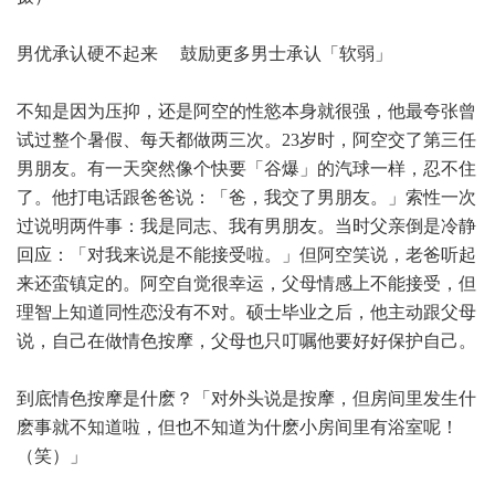
男优承认硬不起来 鼓励更多男士承认「软弱」
不知是因为压抑，还是阿空的性慾本身就很强，他最夸张曾
试过整个暑假、每天都做两三次。23岁时，阿空交了第三任
男朋友。有一天突然像个快要「谷爆」的汽球一样，忍不住
了。他打电话跟爸爸说：「爸，我交了男朋友。」索性一次
过说明两件事：我是同志、我有男朋友。当时父亲倒是冷静
回应：「对我来说是不能接受啦。」但阿空笑说，老爸听起
来还蛮镇定的。阿空自觉很幸运，父母情感上不能接受，但
理智上知道同性恋没有不对。硕士毕业之后，他主动跟父母
说，自己在做情色按摩，父母也只叮嘱他要好好保护自己。
到底情色按摩是什麽？「对外头说是按摩，但房间里发生什
麽事就不知道啦，但也不知道为什麽小房间里有浴室呢！
（笑）」