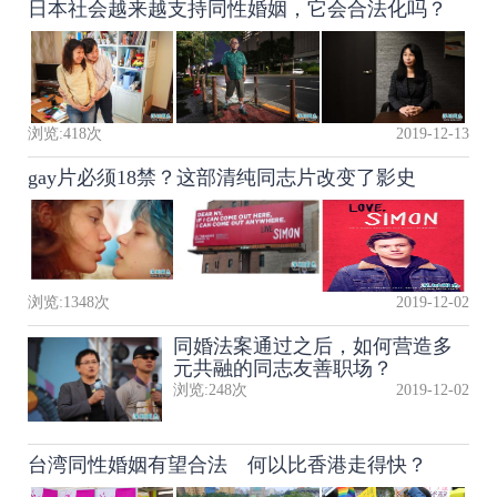
日本社会越来越支持同性婚姻，它会合法化吗？
浏览:
418
次
2019-12-13
gay片必须18禁？这部清纯同志片改变了影史
浏览:
1348
次
2019-12-02
同婚法案通过之后，如何营造多
元共融的同志友善职场？
浏览:
248
次
2019-12-02
台湾同性婚姻有望合法 何以比香港走得快？