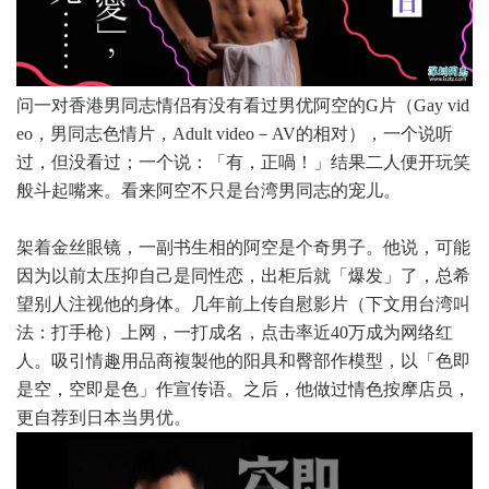
问一对香港男同志情侣有没有看过男优阿空的G片（Gay vid
eo，男同志色情片，Adult video－AV的相对），一个说听
过，但没看过；一个说：「有，正喎！」结果二人便开玩笑
般斗起嘴来。看来阿空不只是台湾男同志的宠儿。
架着金丝眼镜，一副书生相的阿空是个奇男子。他说，可能
因为以前太压抑自己是同性恋，出柜后就「爆发」了，总希
望别人注视他的身体。几年前上传自慰影片（下文用台湾叫
法：打手枪）上网，一打成名，点击率近40万成为网络红
人。吸引情趣用品商複製他的阳具和臀部作模型，以「色即
是空，空即是色」作宣传语。之后，他做过情色按摩店员，
更自荐到日本当男优。