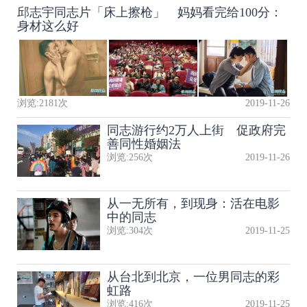
邱志宇同志片「床上擦枪」 妈妈看完给100分：
身材这么好
浏览:
2181
次
2019-11-26
同志游行约2万人上街 促政府完
善同性婚姻法
浏览:
256
次
2019-11-26
从一无所有，到现身：活在电影
中的同志
浏览:
304
次
2019-11-25
从台北到北京，一位男同志的彩
虹路
浏览:
416
次
2019-11-25