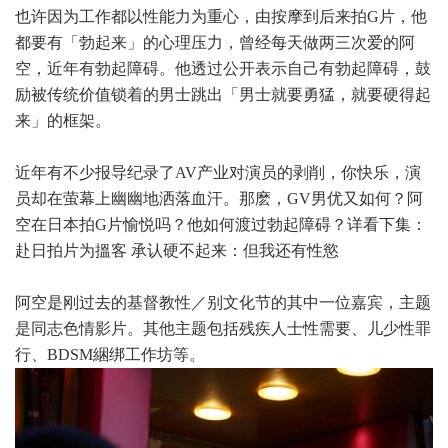
也许因为工作都以性能力为重心，由按摩到后来拍G片，他
都要有「勃起来」的心理压力，曾经每天做两三次爱的阿
空，近年有勃起障碍。他透过公开表示自己有勃起障碍，鼓
励被传统价值锁着的男士跳出「男士就要勇猛，就要硬得起
来」的框架。
近年有不少报导纪录了AV产业对演员的剥削，你快乐，演
员却在萤幕上幽幽地洒落血汗。那麽，GV男优又如何？阿
空在日本拍G片愉悦吗？他如何渡过勃起障碍？详看下集：
赴日拍片为搵客 承认硬不起来：但我还有性慾
阿空是刚过去的基督教性／别文化节的其中一位嘉宾，主题
是同志色情影片。其他主题包括残疾人士性需要、儿少性罪
行、BDSM綑绑工作坊等。