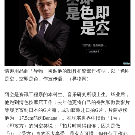
情趣用品商「异物」複製他的阳具和臀部作模型，以「色即
是空，空即是色」作宣传语。（异物网）
阿空是资讯工程系的本科生、音乐研究所硕士生。毕业后，
他跑到情色按摩店工作；去年他更将自己的裸照和做爱影片
等履历寄到日本的G片商，成功获邀赴日拍G片，片商标榜
他为「17.5cm筋肉Banana」。在现实世界中惯做「1号」
（即攻方）的阿空笑说：「拍片时叫得很惨，因为是做
『0』（受方）真的不太享受，是有点可惜，但任何工作都