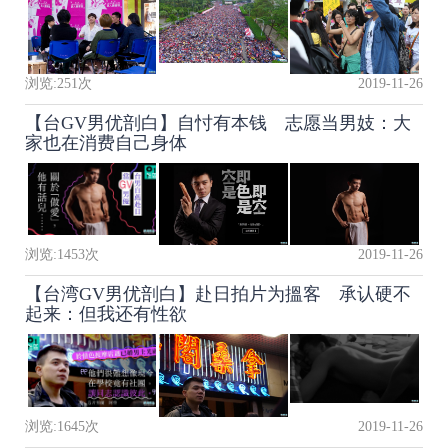
浏览:
251
次
2019-11-26
【台GV男优剖白】自忖有本钱 志愿当男妓：大
家也在消费自己身体
浏览:
1453
次
2019-11-26
【台湾GV男优剖白】赴日拍片为搵客 承认硬不
起来：但我还有性欲
浏览:
1645
次
2019-11-26