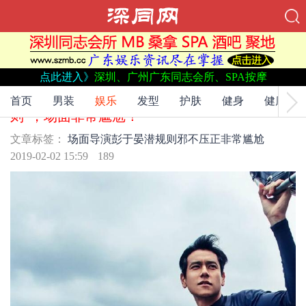
点此进入》
深圳、广州广东同志会所、SPA按摩
文章标签：
场面
导演
彭于晏
潜规则
邪不压正
非常尴尬
翻出彭于晏拍摄《邪不压正》时被导演“潜规
首页
男装
娱乐
发型
护肤
健身
健康
则”，场面非常尴尬！
文章标签：
场面
导演
彭于晏
潜规则
邪不压正
非常尴尬
2019-02-02 15:59
189